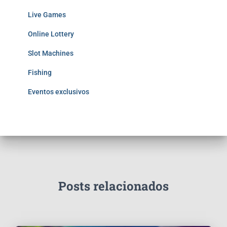
Live Games
Online Lottery
Slot Machines
Fishing
Eventos exclusivos
Posts relacionados