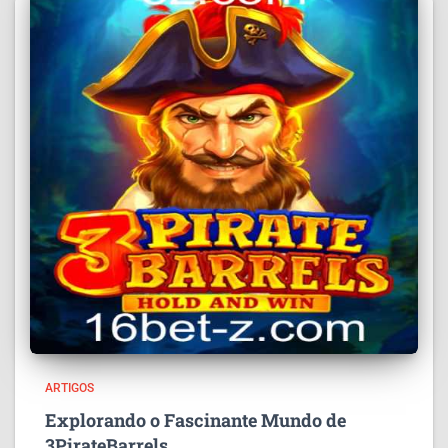
ARTIGOS
Explorando o Fascinante Mundo de
3PirateBarrels