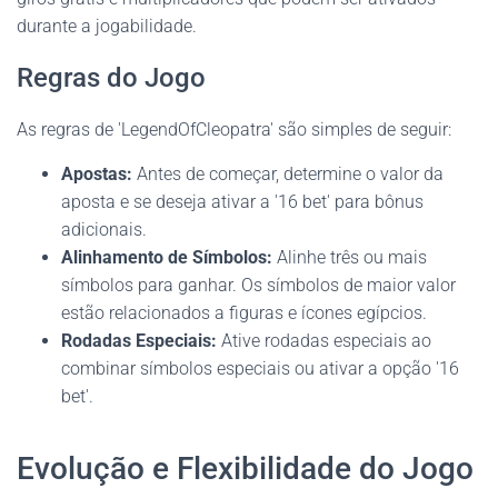
durante a jogabilidade.
Regras do Jogo
As regras de 'LegendOfCleopatra' são simples de seguir:
Apostas:
Antes de começar, determine o valor da
aposta e se deseja ativar a '16 bet' para bônus
adicionais.
Alinhamento de Símbolos:
Alinhe três ou mais
símbolos para ganhar. Os símbolos de maior valor
estão relacionados a figuras e ícones egípcios.
Rodadas Especiais:
Ative rodadas especiais ao
combinar símbolos especiais ou ativar a opção '16
bet'.
Evolução e Flexibilidade do Jogo