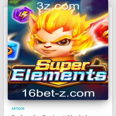
ARTIGOS