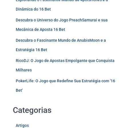
Dinâmica do 16 Bet
Descubra o Universo do Jogo PreachSamurai e sua
Mecânica de Aposta 16 Bet
Descubra o Fascinante Mundo de AnubisMoon e a
Estratégia 16 Bet
RicoDJ: O Jogo de Apostas Empolgante que Conquista
Milhares
PokerLife: O Jogo que Redefine Sua Estratégia com '16
Bet'
Categorias
Artigos