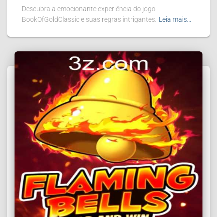
Descubra a emocionante experiência do jogo
BookOfGoldClassic e suas regras intrigantes.
Leia mais…