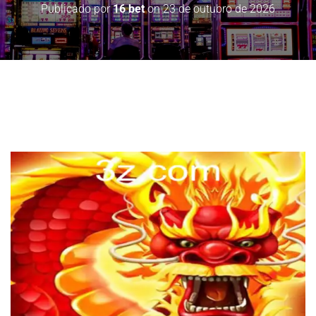
Publicado por
16 bet
on
23 de outubro de 2026