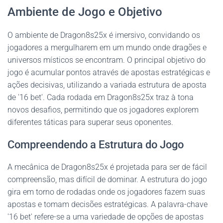
Ambiente de Jogo e Objetivo
O ambiente de Dragon8s25x é imersivo, convidando os
jogadores a mergulharem em um mundo onde dragões e
universos místicos se encontram. O principal objetivo do
jogo é acumular pontos através de apostas estratégicas e
ações decisivas, utilizando a variada estrutura de aposta
de '16 bet'. Cada rodada em Dragon8s25x traz à tona
novos desafios, permitindo que os jogadores explorem
diferentes táticas para superar seus oponentes.
Compreendendo a Estrutura do Jogo
A mecânica de Dragon8s25x é projetada para ser de fácil
compreensão, mas difícil de dominar. A estrutura do jogo
gira em torno de rodadas onde os jogadores fazem suas
apostas e tomam decisões estratégicas. A palavra-chave
'16 bet' refere-se a uma variedade de opções de apostas