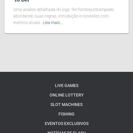
Uma análise detalhada do jogo TenTonWaysStampede,
abordando suas regras, introdução e conexões com
eventos atuais.
Leia mais…
LIVE GAMES
ONLINE LOTTERY
SLOT MACHINES
FISHING
EVENTOS EXCLUSIVOS