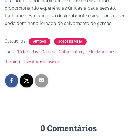
plataforma onde habilidade e sorte se encontram,
proporcionando experiências únicas a cada sessão.
Participe deste universo deslumbrante e veja como você
pode dominar a jornada de salvamento de gemas.
Categorias:
ARTIGOS
JOGOS DE MESA
Tags:
16 bet
Live Games
Online Lottery
Slot Machines
Fishing
Eventos exclusivos
0 Comentários