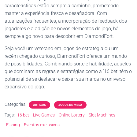
características estão sempre a caminho, prometendo
manter a experiência fresca e desafiadora. Com
atualizações frequentes, a incorporação de feedback dos
jogadores e a adição de novos elementos de jogo, há
sempre algo novo para descobrir em DiamondFort.
Seja você um veterano em jogos de estratégia ou um
recém-chegado curioso, DiamondFort oferece um mundo
de possibilidades. Combinando sorte e habilidade, aqueles
que dominam as regras e estratégias como a '16 bet' têm o
potencial de se destacar e deixar sua marca no universo
expansivo do jogo.
Categorias:
ARTIGOS
JOGOS DE MESA
Tags:
16 bet
Live Games
Online Lottery
Slot Machines
Fishing
Eventos exclusivos