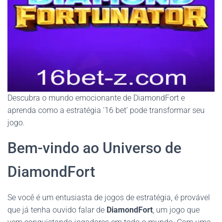
Descubra o mundo emocionante de DiamondFort e
aprenda como a estratégia '16 bet' pode transformar seu
jogo.
Bem-vindo ao Universo de
DiamondFort
Se você é um entusiasta de jogos de estratégia, é provável
que já tenha ouvido falar de
DiamondFort
, um jogo que