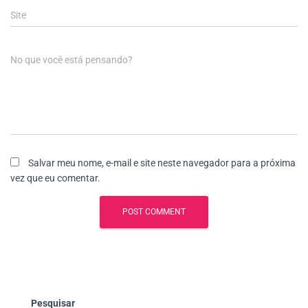
Site
No que você está pensando?
Salvar meu nome, e-mail e site neste navegador para a próxima
vez que eu comentar.
Pesquisar