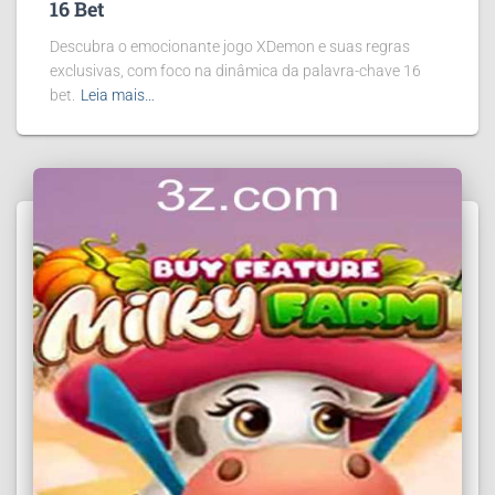
16 Bet
Descubra o emocionante jogo XDemon e suas regras
exclusivas, com foco na dinâmica da palavra-chave 16
bet.
Leia mais…