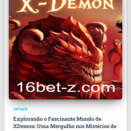
ARTIGOS
Explorando o Fascinante Mundo de
XDemon: Uma Mergulho nos Mistérios de