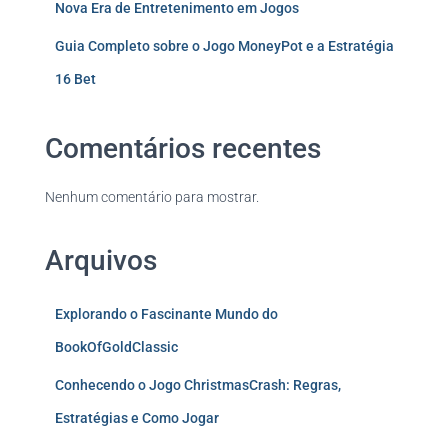
Nova Era de Entretenimento em Jogos
Guia Completo sobre o Jogo MoneyPot e a Estratégia
16 Bet
Comentários recentes
Nenhum comentário para mostrar.
Arquivos
Explorando o Fascinante Mundo do
BookOfGoldClassic
Conhecendo o Jogo ChristmasCrash: Regras,
Estratégias e Como Jogar