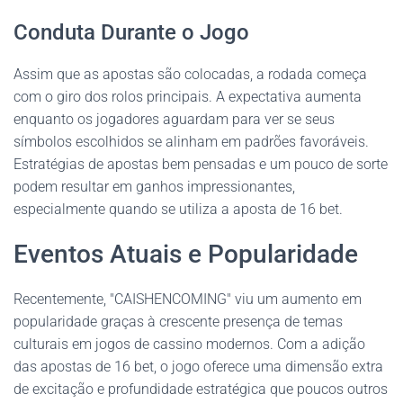
Conduta Durante o Jogo
Assim que as apostas são colocadas, a rodada começa
com o giro dos rolos principais. A expectativa aumenta
enquanto os jogadores aguardam para ver se seus
símbolos escolhidos se alinham em padrões favoráveis.
Estratégias de apostas bem pensadas e um pouco de sorte
podem resultar em ganhos impressionantes,
especialmente quando se utiliza a aposta de 16 bet.
Eventos Atuais e Popularidade
Recentemente, "CAISHENCOMING" viu um aumento em
popularidade graças à crescente presença de temas
culturais em jogos de cassino modernos. Com a adição
das apostas de 16 bet, o jogo oferece uma dimensão extra
de excitação e profundidade estratégica que poucos outros