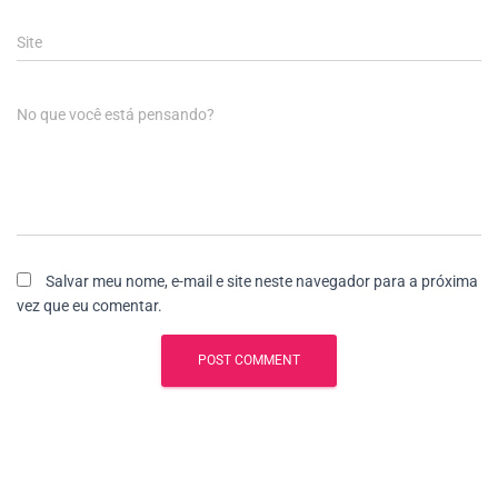
Site
No que você está pensando?
Salvar meu nome, e-mail e site neste navegador para a próxima
vez que eu comentar.