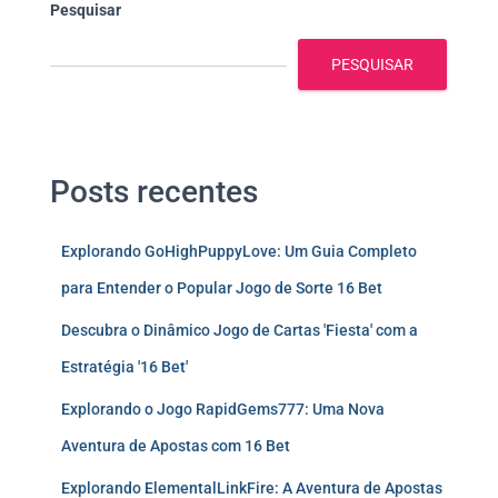
Pesquisar
PESQUISAR
Posts recentes
Explorando GoHighPuppyLove: Um Guia Completo
para Entender o Popular Jogo de Sorte 16 Bet
Descubra o Dinâmico Jogo de Cartas 'Fiesta' com a
Estratégia '16 Bet'
Explorando o Jogo RapidGems777: Uma Nova
Aventura de Apostas com 16 Bet
Explorando ElementalLinkFire: A Aventura de Apostas