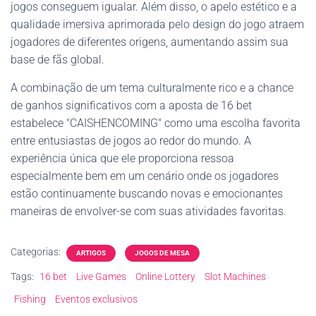
jogos conseguem igualar. Além disso, o apelo estético e a
qualidade imersiva aprimorada pelo design do jogo atraem
jogadores de diferentes origens, aumentando assim sua
base de fãs global.
A combinação de um tema culturalmente rico e a chance
de ganhos significativos com a aposta de 16 bet
estabelece "CAISHENCOMING" como uma escolha favorita
entre entusiastas de jogos ao redor do mundo. A
experiência única que ele proporciona ressoa
especialmente bem em um cenário onde os jogadores
estão continuamente buscando novas e emocionantes
maneiras de envolver-se com suas atividades favoritas.
Categorias:
ARTIGOS
JOGOS DE MESA
Tags:
16 bet
Live Games
Online Lottery
Slot Machines
Fishing
Eventos exclusivos