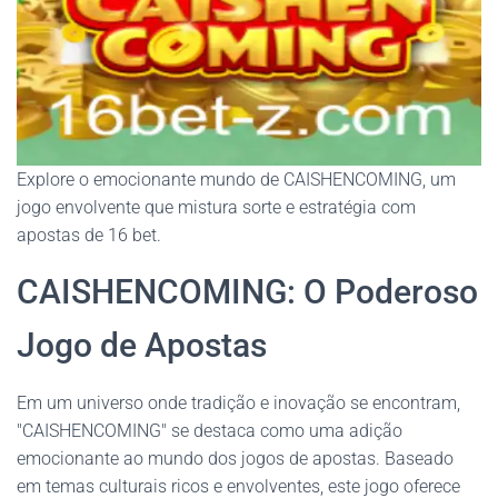
Explore o emocionante mundo de CAISHENCOMING, um
jogo envolvente que mistura sorte e estratégia com
apostas de 16 bet.
CAISHENCOMING: O Poderoso
Jogo de Apostas
Em um universo onde tradição e inovação se encontram,
"CAISHENCOMING" se destaca como uma adição
emocionante ao mundo dos jogos de apostas. Baseado
em temas culturais ricos e envolventes, este jogo oferece