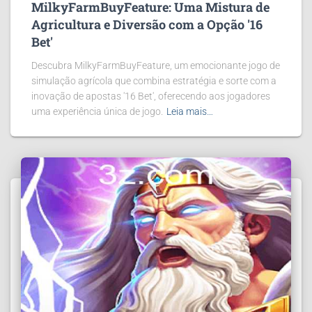
MilkyFarmBuyFeature: Uma Mistura de
Agricultura e Diversão com a Opção '16
Bet'
Descubra MilkyFarmBuyFeature, um emocionante jogo de
simulação agrícola que combina estratégia e sorte com a
inovação de apostas '16 Bet', oferecendo aos jogadores
uma experiência única de jogo.
Leia mais…