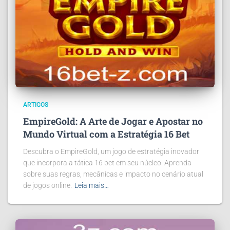
ARTIGOS
EmpireGold: A Arte de Jogar e Apostar no
Mundo Virtual com a Estratégia 16 Bet
Descubra o EmpireGold, um jogo de estratégia inovador
que incorpora a tática 16 bet em seu núcleo. Aprenda
sobre suas regras, mecânicas e impacto no cenário atual
de jogos online.
Leia mais…