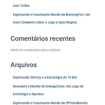
com 16 Bet
Explorando o Fascinante Mundo de BurningFort: Um
Guia Completo sobre o Jogo e Suas Regras
Comentários recentes
Nenhum comentário para mostrar.
Arquivos
Explorando SinCity e a Estratégia do 16 Bet
Descubra o Mundo de EnergyCoins: Um Jogo de
Estratégia e Apostas
Explorando o Fascinante Mundo de 3PirateBarrels