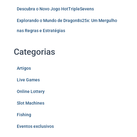
Descubra o Novo Jogo HotTripleSevens
Explorando o Mundo de Dragon8s25x: Um Mergulho
nas Regras e Estratégias
Categorias
Artigos
Live Games
Online Lottery
Slot Machines
Fishing
Eventos exclusivos