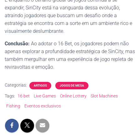
expandir, SinCity está na vanguarda dessa evolução,
atraindo jogadores que buscam um desafio onde a
estratégia se encontra com a sorte em um ambiente rico e
visualmente deslumbrante.
Conclusão:
Ao adotar o 16 Bet, os jogadores podem não
apenas explorar a profundidade estratégica de SinCity, mas
também mergulhar em uma experiência de jogo repleta de
reviravoltas e emoção.
Categorias:
ARTIGOS
JOGOS DE MESA
Tags:
16 bet
Live Games
Online Lottery
Slot Machines
Fishing
Eventos exclusivos