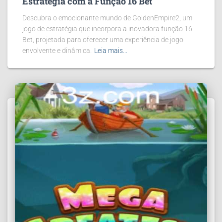
Estratégia com a Função 16 Bet
Descubra o emocionante mundo de GoldenEmpire2, um
jogo de estratégia que incorpora a inovadora função 16
Bet, projetada para oferecer uma experiência de jogo
envolvente e dinâmica.
Leia mais…