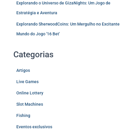
Explorando o Universo de GizaNights: Um Jogo de
Estratégia e Aventura
Explorando SherwoodCoins: Um Mergulho no Excitante
Mundo do Jogo '16 Bet'
Categorias
Artigos
Live Games
Online Lottery
Slot Machines
Fishing
Eventos exclusivos