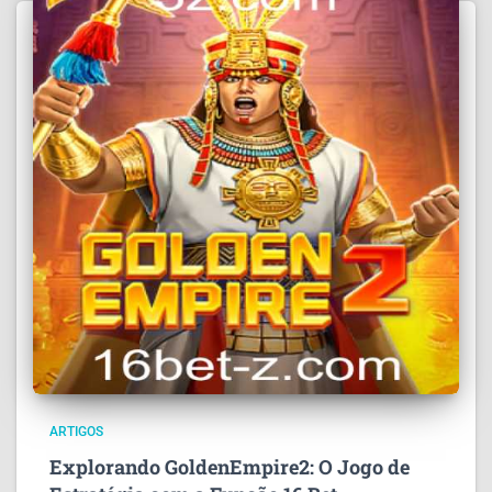
ARTIGOS
Explorando GoldenEmpire2: O Jogo de