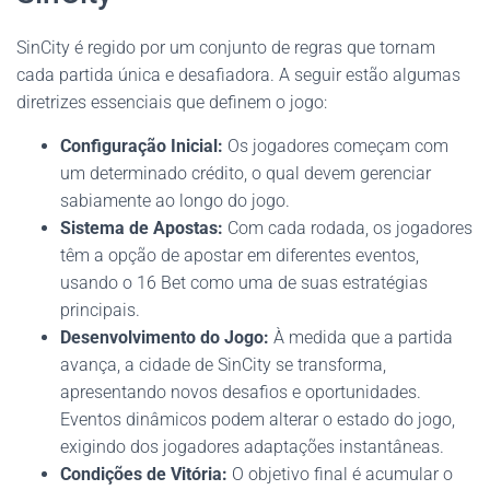
SinCity é regido por um conjunto de regras que tornam
cada partida única e desafiadora. A seguir estão algumas
diretrizes essenciais que definem o jogo:
Configuração Inicial:
Os jogadores começam com
um determinado crédito, o qual devem gerenciar
sabiamente ao longo do jogo.
Sistema de Apostas:
Com cada rodada, os jogadores
têm a opção de apostar em diferentes eventos,
usando o 16 Bet como uma de suas estratégias
principais.
Desenvolvimento do Jogo:
À medida que a partida
avança, a cidade de SinCity se transforma,
apresentando novos desafios e oportunidades.
Eventos dinâmicos podem alterar o estado do jogo,
exigindo dos jogadores adaptações instantâneas.
Condições de Vitória:
O objetivo final é acumular o