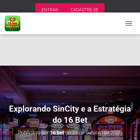
ENTRAR
CADASTRE-SE
A
L
T
E
R
N
A
R
N
A
V
E
G
A
Explorando SinCity e a Estratégia
Ç
Ã
do 16 Bet
O
Publicado por
16 bet
on
23 de outubro de 2026