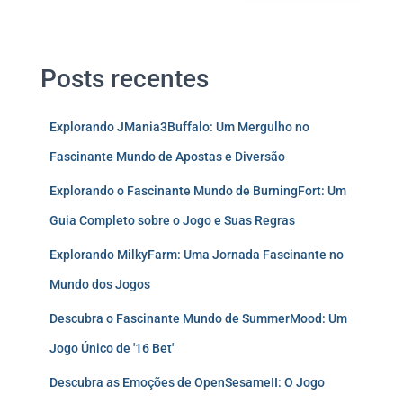
Posts recentes
Explorando JMania3Buffalo: Um Mergulho no
Fascinante Mundo de Apostas e Diversão
Explorando o Fascinante Mundo de BurningFort: Um
Guia Completo sobre o Jogo e Suas Regras
Explorando MilkyFarm: Uma Jornada Fascinante no
Mundo dos Jogos
Descubra o Fascinante Mundo de SummerMood: Um
Jogo Único de '16 Bet'
Descubra as Emoções de OpenSesameII: O Jogo