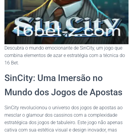
Descubra o mundo emocionante de SinCity, um jogo que
combina elementos de azar e estratégia com a técnica do
16 Bet.
SinCity: Uma Imersão no
Mundo dos Jogos de Apostas
SinCity revolucionou o universo dos jogos de apostas ao
mesclar o glamour dos cassinos com a complexidade
estratégica dos jogos de tabuleiro. Este jogo não apenas
cativa com sua estética visual e design inovador, mas