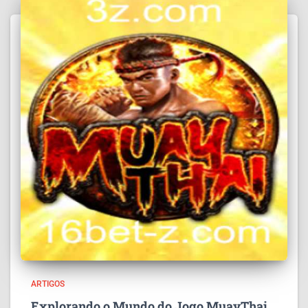
ARTIGOS
Explorando o Mundo do Jogo MuayThai