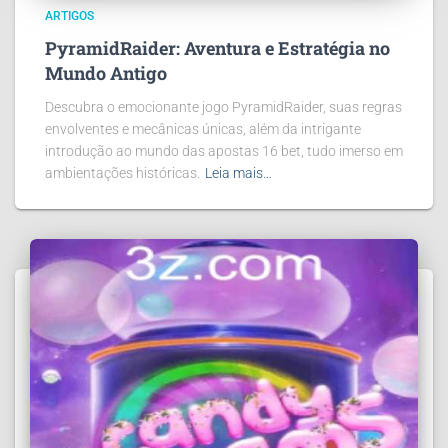
ARTIGOS
PyramidRaider: Aventura e Estratégia no
Mundo Antigo
Descubra o emocionante jogo PyramidRaider, suas regras
envolventes e mecânicas únicas, além da intrigante
introdução ao mundo das apostas 16 bet, tudo imerso em
ambientações históricas.
Leia mais…