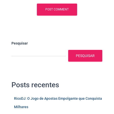
Pesquisar
PESQUISAR
Posts recentes
RicoDJ: O Jogo de Apostas Empolgante que Conquista
Milhares