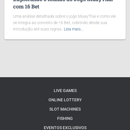
com 16 Bet
Uma análise detalhada sobre o jogo MuayThai e como ele
se integra ao conceito de 16 Bet, cobrindo desde sua
introdução até suas regras.
Leia mais…
LIVE GAMES
ONLINE LOTTERY
SLOT MACHINES
FISHING
EVENTOS EXCLUSIVOS