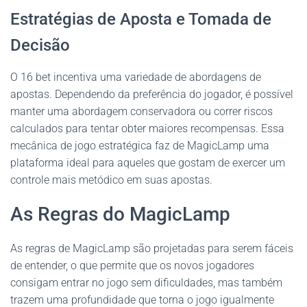
Estratégias de Aposta e Tomada de
Decisão
O 16 bet incentiva uma variedade de abordagens de
apostas. Dependendo da preferência do jogador, é possível
manter uma abordagem conservadora ou correr riscos
calculados para tentar obter maiores recompensas. Essa
mecânica de jogo estratégica faz de MagicLamp uma
plataforma ideal para aqueles que gostam de exercer um
controle mais metódico em suas apostas.
As Regras do MagicLamp
As regras de MagicLamp são projetadas para serem fáceis
de entender, o que permite que os novos jogadores
consigam entrar no jogo sem dificuldades, mas também
trazem uma profundidade que torna o jogo igualmente